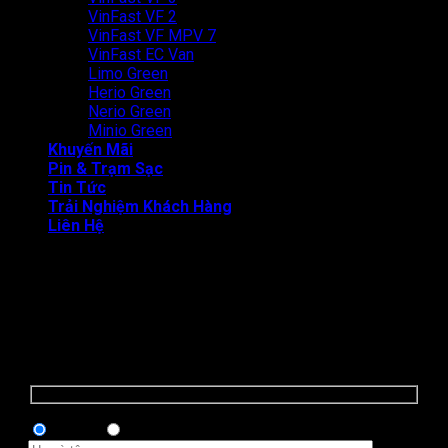
VinFast VF 2
VinFast VF MPV 7
VinFast EC Van
Limo Green
Herio Green
Nerio Green
Minio Green
Khuyến Mãi
Pin & Trạm Sạc
Tin Tức
Trải Nghiệm Khách Hàng
Liên Hệ
BÁO GIÁ LĂN BÁNH & LÁI THỬ XE
Quý khách hàng vui lòng nhập thông tin.
Chọn hình thức thanh toán:
Trả góp
Trả thẳng