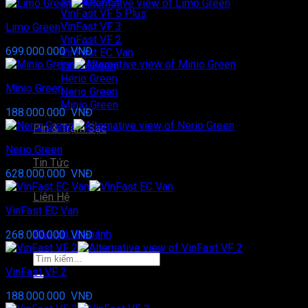
VinFast VF 6
VinFast VF 5 Plus
VinFast VF 3
Limo Green
VinFast VF 2
699.000.000
VNĐ
VinFast EC Van
Limo Green
Herio Green
Minio Green
Nerio Green
Minio Green
188.000.000
VNĐ
Pin & Trạm Sạc
Nerio Green
Tin Tức
628.000.000
VNĐ
Liên Hệ
VinFast EC Van
Báo giá lăn bánh
268.000.000
VNĐ
Tìm
kiếm:
VinFast VF 2
188.000.000
VNĐ