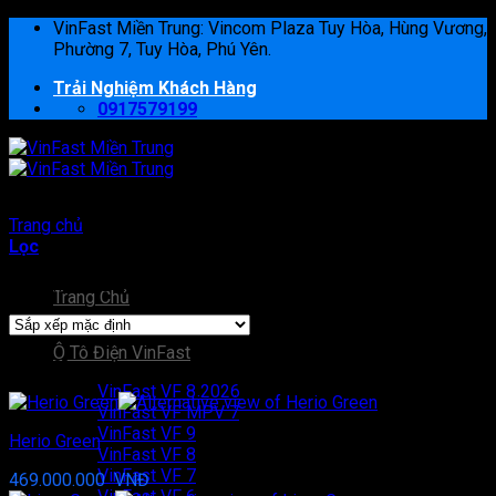
Bỏ
VinFast Miền Trung: Vincom Plaza Tuy Hòa, Hùng Vương,
qua
Phường 7, Tuy Hòa, Phú Yên.
nội
Trải Nghiệm Khách Hàng
dung
0917579199
Trang chủ
/
VinFast
Lọc
Hiển thị 1–12 của 15 kết quả
Trang Chủ
Ô Tô Điện VinFast
VinFast
VinFast VF 8 2026
VinFast VF MPV 7
VinFast VF 9
Herio Green
VinFast VF 8
VinFast VF 7
469.000.000
VNĐ