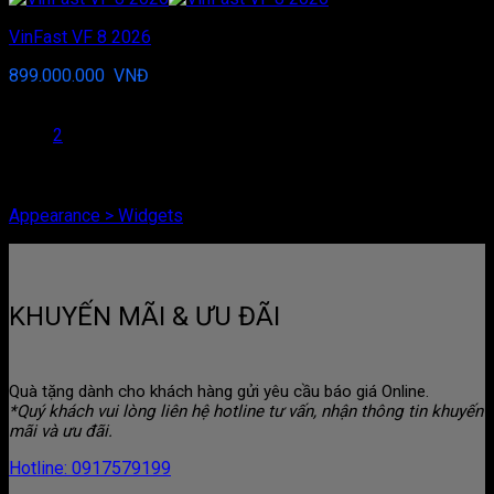
VinFast VF 8 2026
899.000.000
VNĐ
1
2
You need to assign Widgets to
"Shop Sidebar"
in
Appearance > Widgets
to show anything here
KHUYẾN MÃI & ƯU ĐÃI
Quà tặng dành cho khách hàng gửi yêu cầu báo giá Online.
*Quý khách vui lòng liên hệ hotline tư vấn, nhận thông tin khuyến
mãi và ưu đãi.
Hotline: 0917579199