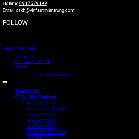
Hotline:
0917579199
Email: cskh@vinfastmientrung.com
FOLLOW
VinFast Miền Trung
Trang Chủ
Chính sách bảo mật
Liên Hệ
Copyright 2026 ©
vinfastmientrung.com
Design by @hoasiso
Trang Chủ
Ô Tô Điện VinFast
VinFast VF 9
VinFast VF 8 2026
VinFast VF 8
VinFast VF 7
VinFast VF 6
VinFast VF 5 Plus
VinFast VF 3